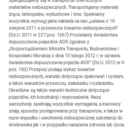
Specjalizujemy się w transporcie chemicznych
materiałów niebezpiecznych. Transportujemy materiały
żrące, łatwopalne, wybuchowe i inne. Spełniamy
wszystkie wymogi jakie nakłada na nas „ustawa z 19
sierpnia 2011 o przewozie towarów niebezpiecznych”
(Dz.U. 2011 nr 227 poz. 1367) Posiadamy świadectwa
dopuszczenia pojazdów ADR zgodnie z
„Rozporządzeniem Ministra Transportu, Budownictwa i
Gospodarki Morskiej z dnia 15 lutego 2012 r. w sprawie
świadectwa dopuszczenia pojazdu ADR” (Dz.U. 2012 nr 0
poz. 192) Przepisy podają wykaz towarów
niebezpiecznych, warunki dotyczące opakowań i cystern,
a także warunków przewozu, załadunku i rozładunku.
Określone są także warunki techniczne dotyczące
pojazdów, ich konstrukcji i wyposażenia. Nasz
samochody spełniają wszystkie wymagania, a kierowcy
znają sposoby postępowania przy transporcie, a także w
razie wypadku i uwolnienia niebezpiecznej substancji do
środowiska jak i w przypadku narażenia zdrowia lub życia.