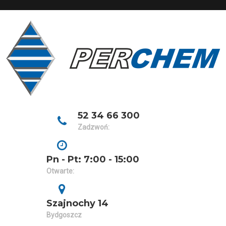
Skip
to
content
52 34 66 300
Zadzwoń:
Pn - Pt: 7:00 - 15:00
Otwarte:
Szajnochy 14
Bydgoszcz